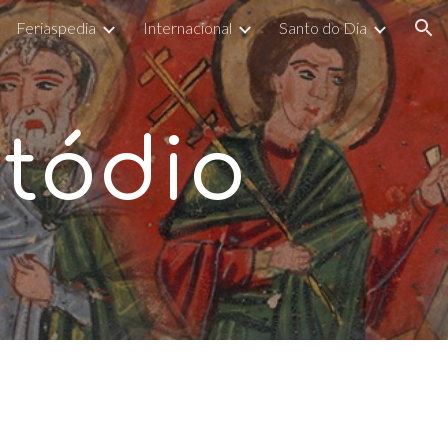
Feriaspedia
Internacional
Santo do Dia
ion
etódio