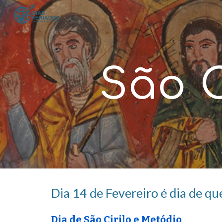
Sk
São C
Dia 1
4
de Fevereiro é dia de qu
Dia de
São Cirilo e Metódio