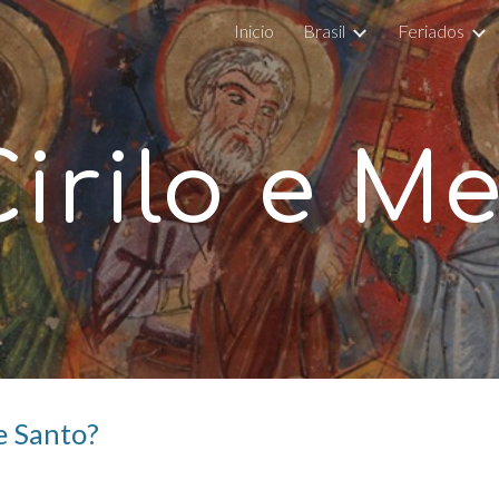
Inicio
Brasil
Feriados
ip to main content
Skip to navigat
irilo e M
e Santo?