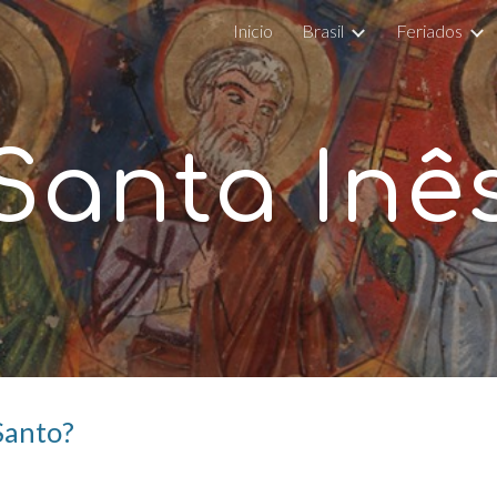
Inicio
Brasil
Feriados
ip to main content
Skip to navigat
Santa Inê
Santo?