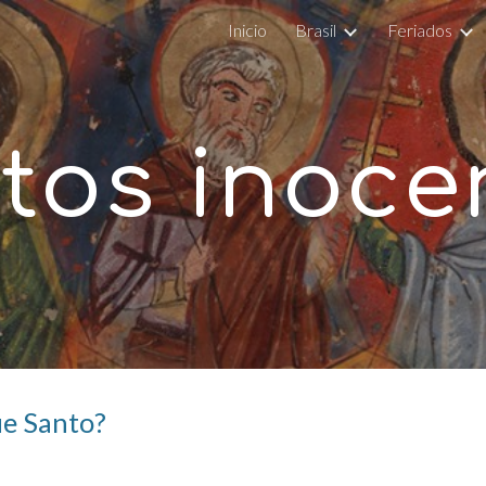
Inicio
Brasil
Feriados
ip to main content
Skip to navigat
tos inoce
ue Santo?