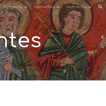
Feriaspedia
Internacional
Santo do Dia
ion
ntes