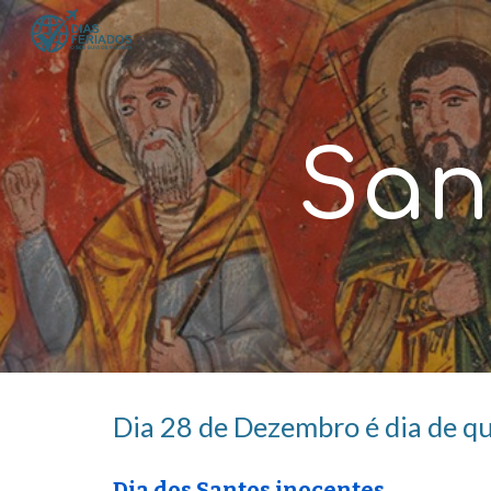
Sk
San
Dia 2
8
de Dezembro é dia de q
Dia d
os
Santos inocentes