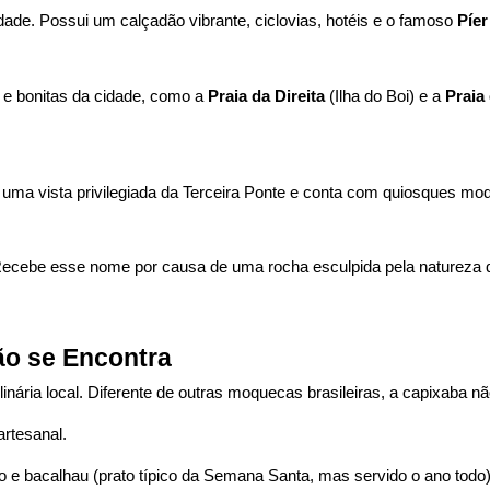
cidade. Possui um calçadão vibrante, ciclovias, hotéis e o famoso
Píer
 e bonitas da cidade, como a
Praia da Direita
(Ilha do Boi) e a
Praia
e uma vista privilegiada da Terceira Ponte e conta com quiosques mo
ecebe esse nome por causa de uma rocha esculpida pela natureza 
ão se Encontra
linária local. Diferente de outras moquecas brasileiras, a capixaba n
rtesanal.
o e bacalhau (prato típico da Semana Santa, mas servido o ano todo)