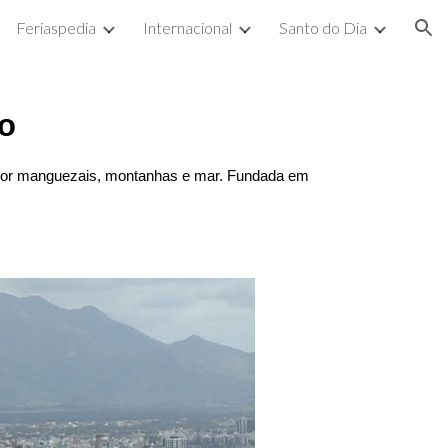
Feriaspedia
Internacional
Santo do Dia
ion
to
a por manguezais, montanhas e mar. Fundada em