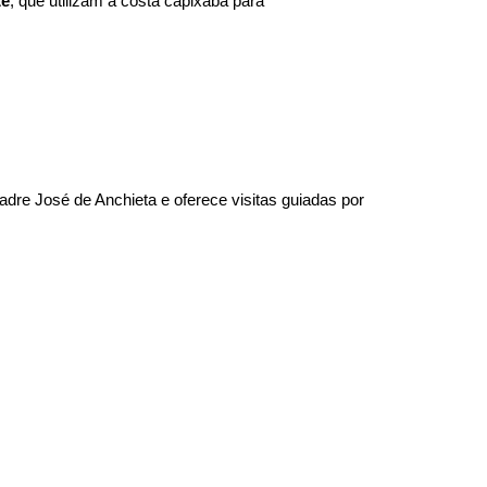
te
, que utilizam a costa capixaba para
adre José de Anchieta e oferece visitas guiadas por