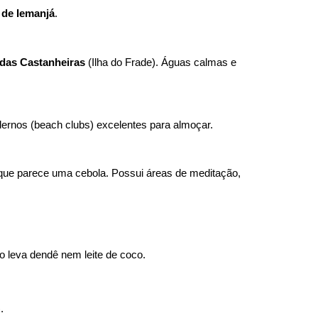
 de Iemanjá
.
 das Castanheiras
(Ilha do Frade). Águas calmas e
dernos (beach clubs) excelentes para almoçar.
que parece uma cebola. Possui áreas de meditação,
ão leva dendê nem leite de coco.
.