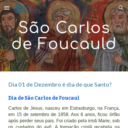
Skip to main content
Skip to navigation
São Carlos
de Foucauld
Dia
0
1 de
Dezembro
é dia de que Santo?
Dia d
e São Carlos de Foucaul
Carlos de Jesus, nasceu em Estrasburgo, na França,
em 15 de setembro de 1858. Aos 6 anos, ficou órfão
após perder seus pais. Foi criado pela irmã Marie, sob
os cuidados do avô. A formação cristã recebida na