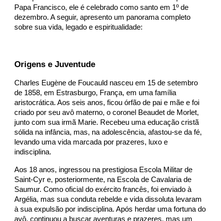
Papa Francisco, ele é celebrado como santo em 1º de
dezembro. A seguir, apresento um panorama completo
sobre sua vida, legado e espiritualidade:
Origens e Juventude
Charles Eugène de Foucauld nasceu em 15 de setembro
de 1858, em Estrasburgo, França, em uma família
aristocrática. Aos seis anos, ficou órfão de pai e mãe e foi
criado por seu avô materno, o coronel Beaudet de Morlet,
junto com sua irmã Marie. Recebeu uma educação cristã
sólida na infância, mas, na adolescência, afastou-se da fé,
levando uma vida marcada por prazeres, luxo e
indisciplina.
Aos 18 anos, ingressou na prestigiosa Escola Militar de
Saint-Cyr e, posteriormente, na Escola de Cavalaria de
Saumur. Como oficial do exército francês, foi enviado à
Argélia, mas sua conduta rebelde e vida dissoluta levaram
à sua expulsão por indisciplina. Após herdar uma fortuna do
avô, continuou a buscar aventuras e prazeres, mas um