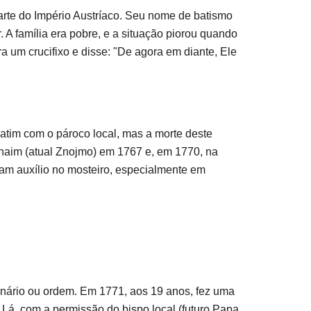
rte do Império Austríaco. Seu nome de batismo
 A família era pobre, e a situação piorou quando
um crucifixo e disse: "De agora em diante, Ele
atim com o pároco local, mas a morte deste
 Znaim (atual Znojmo) em 1767 e, em 1770, na
am auxílio no mosteiro, especialmente em
inário ou ordem. Em 1771, aos 19 anos, fez uma
. Lá, com a permissão do bispo local (futuro Papa