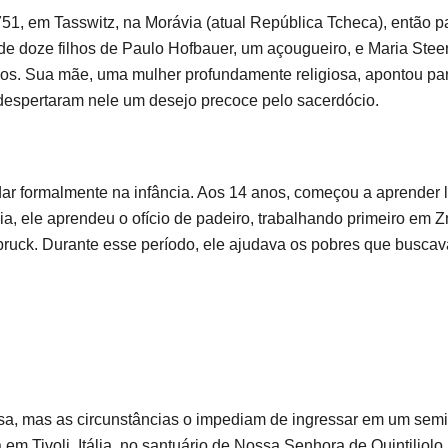
, em Tasswitz, na Morávia (atual República Tcheca), então pa
e doze filhos de Paulo Hofbauer, um açougueiro, e Maria Steer.
s. Sua mãe, uma mulher profundamente religiosa, apontou para 
 despertaram nele um desejo precoce pelo sacerdócio.
r formalmente na infância. Aos 14 anos, começou a aprender l
lia, ele aprendeu o ofício de padeiro, trabalhando primeiro em
bruck. Durante esse período, ele ajudava os pobres que buscav
osa, mas as circunstâncias o impediam de ingressar em um sem
em Tivoli, Itália, no santuário de Nossa Senhora de Quintiliolo