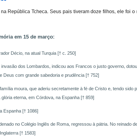
República Tcheca. Seus pais tiveram doze filhos, ele foi o n
emória em 15 de março:
dor Décio, na atual Turquia [† c. 250]
invasão dos Lombardos, indicou aos Francos o justo governo, doto
 de Deus com grande sabedoria e prudência [† 752]
família moura, que aderiu secretamente à fé de Cristo e, tendo sido 
a glória eterna, em Córdova, na Espanha [† 859]
a Espanha [† 1086]
rdenado no Colégio Inglês de Roma, regressou à pátria. No reinado d
Inglaterra [† 1583]