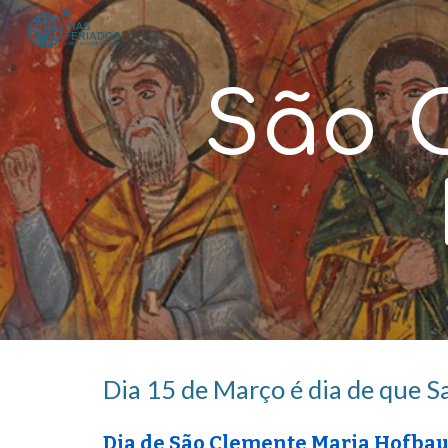
Sk
São 
Dia 1
5
de Março é dia de que S
Dia d
e São Clemente Maria Hofba