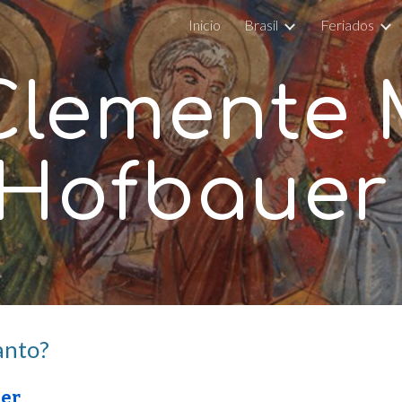
Inicio
Brasil
Feriados
ip to main content
Skip to navigat
Clemente 
Hofbaue
anto?
uer