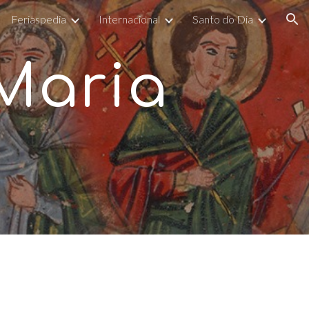
Feriaspedia
Internacional
Santo do Dia
ion
Maria
r