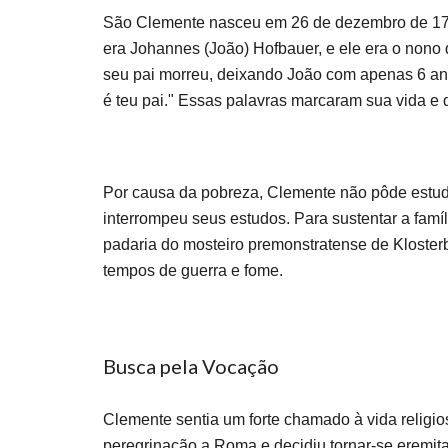
São Clemente nasceu em 26 de dezembro de 1751
era Johannes (João) Hofbauer, e ele era o nono d
seu pai morreu, deixando João com apenas 6 ano
é teu pai." Essas palavras marcaram sua vida e
Por causa da pobreza, Clemente não pôde estuda
interrompeu seus estudos. Para sustentar a famí
padaria do mosteiro premonstratense de Kloster
tempos de guerra e fome.
Busca pela Vocação
Clemente sentia um forte chamado à vida religi
peregrinação a Roma e decidiu tornar-se eremita 